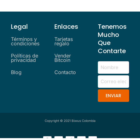
Legal
Enlaces
Tenemos
Mucho
Términos y
Tarjetas
Que
condiciones
regalo
Contarte
Políticas de
Vender
privacidad
Bitcoin
Blog
Contacto
ENVIAR
Copyright © 2021 Bixxus Colombia
F
I
P
M
W