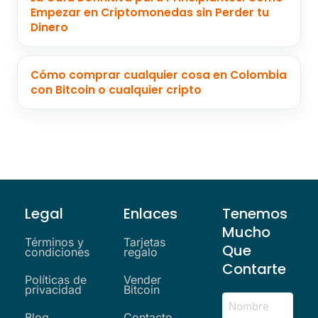
Empezar en Criptomonedas sin Perder tu
Dinero
Cómo comprar cualquier cosa en Colombia
con Bitcoin o cualquier cripto
Legal
Enlaces
Tenemos
Mucho
Términos y
Tarjetas
Que
condiciones
regalo
Contarte
Políticas de
Vender
privacidad
Bitcoin
Blog
Contacto