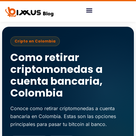
Ir
al
contenido
Cripto en Colombia
Como retirar
criptomonedas a
cuenta bancaria,
Colombia
Conoce como retirar criptomonedas a cuenta
bancaria en Colombia. Estas son las opciones
principales para pasar tu bitcoin al banco.