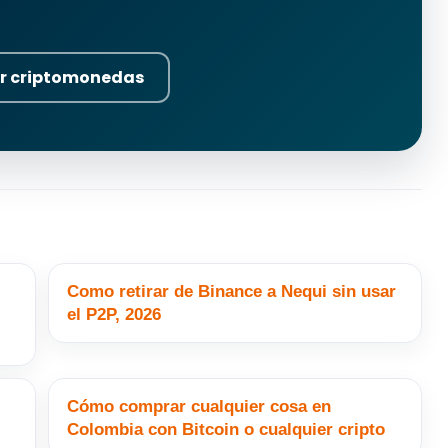
r criptomonedas
Como retirar de Binance a Nequi sin usar
el P2P, 2026
Cómo comprar cualquier cosa en
Colombia con Bitcoin o cualquier cripto