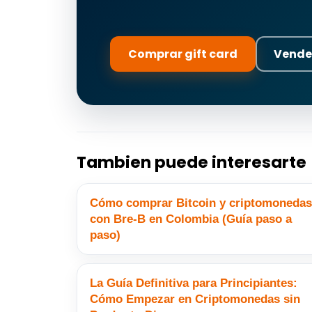
Comprar gift card
Vende
Tambien puede interesarte
Cómo comprar Bitcoin y criptomonedas
con Bre-B en Colombia (Guía paso a
paso)
La Guía Definitiva para Principiantes:
Cómo Empezar en Criptomonedas sin